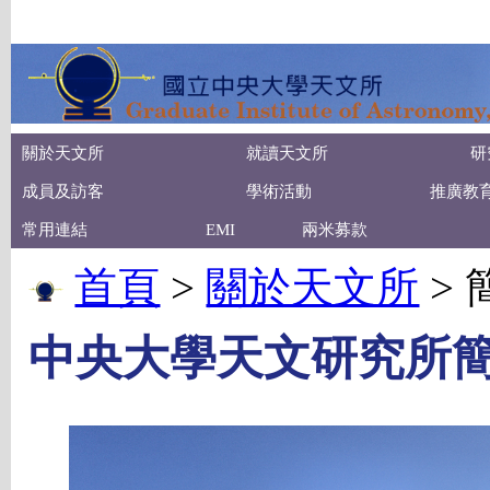
關於天文所
就讀天文所
研
成員及訪客
學術活動
推廣教
常用連結
EMI
兩米募款
首頁
>
關於天文所
> 
中央大學天文研究所