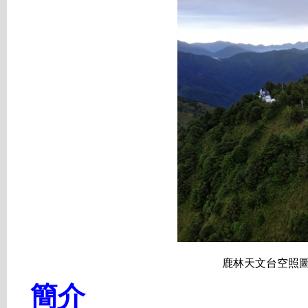
鹿林天文台空照圖
簡介