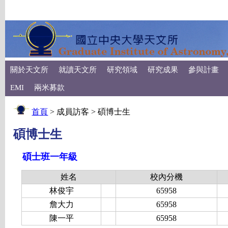
關於天文所
就讀天文所
研究領域
研究成果
參與計畫
EMI
兩米募款
首頁
> 成員訪客 > 碩博士生
碩博士生
碩士班一年級
姓名
校內分機
林俊宇
65958
詹大力
65958
陳一平
65958