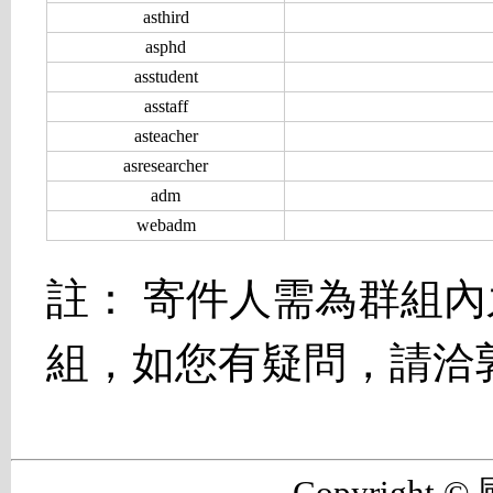
asthird
asphd
asstudent
asstaff
asteacher
asresearcher
adm
webadm
註： 寄件人需為群組
組，如您有疑問，請洽
Copyrigh