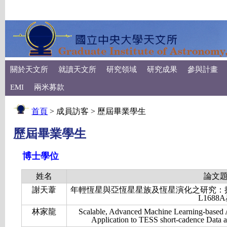
關於天文所
就讀天文所
研究領域
研究成果
參與計畫
EMI
兩米募款
首頁
> 成員訪客 > 歷屆畢業學生
歷屆畢業學生
博士學位
姓名
論文
謝天葦
年輕恆星與亞恆星星族及恆星演化之研究：探討
L1688
林家龍
Scalable, Advanced Machine Learning-based App
Application to TESS short-cadence Data a