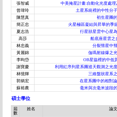
張智威
中美掩星計畫:自動化光度處
曾瑋玲
土星系統裡的中性分
陳慧真
初生星團
簡正忠
火星極區凝結與昇華的季節性型態與
夏志浩
行星狀星雲中心星
高莎
船底座星雲之
林忠義
分裂彗星中
黃麗錦
伽瑪射線爆之
李昫岱
OB星協裡的中低
謝寶慶
利用紅序列星系團巡天觀測之光
林憶輝
三維盤狀星系
郭炳宏
在星系團中的相對論
蘇裕農
毫米與次毫米波段
碩士學位
屆
姓名
論
數