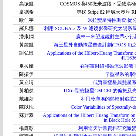
高振凱
COSMOS場450微米波段下受致
韋德希
尋找 Stripe 82 區域天琴座 
歐佳宇
米拉變星特性調查:從
羅凡娜
利用 SCUBA-2 及 W 濾鏡影像研究太
潘康嫻
鹿林一米望遠鏡對主帶小行
黃鍾凱
海王星外自動掩星普查計劃(TAOS I
謝弘恩
Applications of the Hilbert-Huang Transform on
4U1636
畢拉爾
在宇宙射線和磁流波影響
陳振予
早型星系的形
黃立晴
低質量恆星與雙星
黃柏傑
UXor型態恆星GM CEP的偏
戴維莎
利用冷塵埃的熱輻射追蹤
陳以忱
Color Variabilities of Spectrally
蘇羿豪
Applications of the Hilbert-Huang Transform on
in Black Hole X-
楊庭彰
利用巡天計畫資料研究激