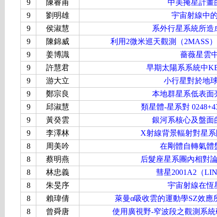
9
陳睿甫
中美掩星計畫
9
劉明雄
宇宙射線中
9
侯淑慧
系外行星系統所造
9
陳錦威
利用2微米巡天觀測（2MAS
9
姜博識
薔薇星雲
9
許慧君
早期太陽系系統中K
9
游大立
小行星對於地
9
鄭宗良
本地群星系低表面
9
邱淑慧
類星體-星系對 0248
9
黃癸雲
銀河系核心及盤面
9
李澤林
X射線背景輻射對星系
8
周美吟
在剛體自轉氣體
8
蔡明燕
后髮座星系團內相對
8
林忠義
彗星2001A2（L
8
朱旻序
宇宙射線在恆
8
賴瑋倩
萊曼α吸收雲的運動學SZ效
8
曾舜唐
使用廣視野-窄波段之觀測系