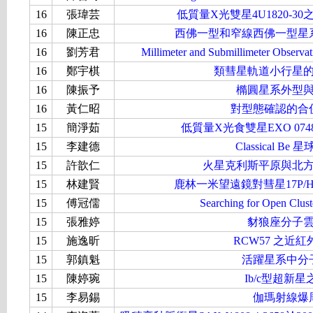
16
張瑋芸
低質量X光雙星4U1820-3
16
陳正忠
西佛一型和窄線西佛一型星
16
劉芳君
Millimeter and Submillimeter Observa
16
鄭宇棋
類彗星軌道小行星
16
陳振予
橢圓星系外型
16
黃仁昭
對型態確認的合
15
簡淨茹
低質量X光食雙星EXO 07
15
李建德
Classical 
15
許歆仁
火星克利斯平原與北
15
林建賢
鹿林一米望遠鏡對彗星17P/Ho
15
傅冠儒
Searching for Open Clust
15
張雅婷
豺狼座分子
15
施逸昕
RCW57 之近
15
郭鎮魁
活躍星系中分
15
陳婷琬
Ib/c型超新
15
李易錫
伽瑪射線爆