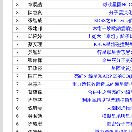
8
章展誥
球狀星團NGC
8
陳慧真
分子雲演
8
張智威
SDSS之RR Ly
8
張建邦
木衛一埃歐鈉雲噴
7
邱琬婷
土衛六「泰坦」離子
7
蔡安理
KBOs星體碰撞
7
吳智雄
行星狀星雲形態
7
張銘樺
金牛座分子雲
7
郭政靈
星際物質
7
陳正元
亮紅外線星系ARP 55的CO(J=
7
林慧君
重力透鏡效應造成的類星體-
7
蔡肇偉
合併中之明亮紅外線
7
周靜芬
利用高精度視差精準衛
6
魏毓瑩
太陽閃焰物
6
吳君勉
模擬星系與星
6
徐毅宏
濃密分子雲
6
張雅玲
重力透鏡弧和星