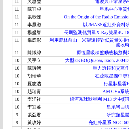
11
吳思瑩
電波與正常星系
11
陳宜貞
星系中心重質
11
張敏悌
On the Origin of the Radio Emissio
11
李凰滋
以2MASS近紅外資
11
楊盛智
長期監測低質量X-Ray雙星4U 
11
楊庭彰
利用鹿林前山一米望遠鏡對低質量X-射線雙星 X
波段
11
陳熾緯
原恆星吸積盤動態模擬與
10
吳宇立
大型EKBO(Quaoar, Ixion
10
陳詩湧
重力透鏡和交互
10
胡瑞華
在疏散星團中尋
10
夏志浩
行星狀星雲
10
趙瑞青
AM CVn
10
李洋祥
銀河系球狀星團 M13 之中頻
10
李宜蓁
星系彎曲
9
張亞君
研究類星
9
黃玫婷
亮紅外星系 NGC 6