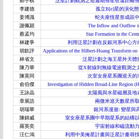
鄭宇棋
泛星計劃觀測之短週期彗星在遠距離
李建德
孤立B[e]星的演化
姜博識
蛇夫座恆星形成區
謝佩穎
The Inflow and Outflow in
蔡孟均
Star Formation in the Cent
林建爭
利用泛星計劃在反銀河系中心方
胡欽評
Applications of the Hilbert-Huang Transform on 
林省文
泛星計劃之海王星外天體
陳乃華
從X射線到無線電波觀測之
陳英同
次室女座星系團巡天的
俞伯傑
Investigation of Hidden Broad-Line Region
王詠晶
太陽風與水星磁層及地
章展誥
兩微米巡天數星所
胡瑞華
銀河系漫遊: 變星
陳錦威
室女座星系團中早期星系的結構
羅英奕
宇宙射線和磁流動
汪仁鴻
利用中美掩星計畫與泛星計畫尋