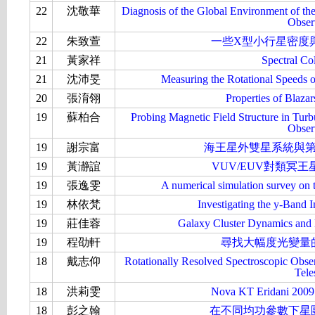
22
沈敬華
Diagnosis of the Global Environment of t
Obser
22
朱致萱
一些X型小行星密度
21
黃家祥
Spectral Co
21
沈沛旻
Measuring the Rotational Speeds o
20
張淯翎
Properties of Blaza
19
蘇柏合
Probing Magnetic Field Structure in Turb
Obser
19
謝宗富
海王星外雙星系統與
19
黃瀞誼
VUV/EUV對類冥
19
張逸雯
A numerical simulation survey on t
19
林依梵
Investigating the y-Band 
19
莊佳蓉
Galaxy Cluster Dynamics and
19
程劭軒
尋找大幅度光變量
18
戴志仰
Rotationally Resolved Spectroscopic Obser
Tele
18
洪莉雯
Nova KT Eridani 
18
彭之翰
在不同均功參數下星