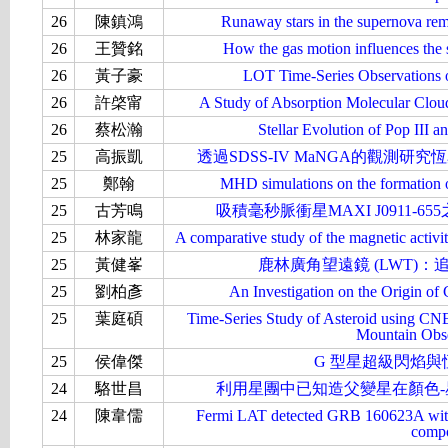
26
陳鎮鴻
Runaway stars in the supernova rem
26
王贊銘
How the gas motion influences the s
26
黃子豪
LOT Time-Series Observations 
26
許棨甯
A Study of Absorption Molecular Clou
26
蔡松瀚
Stellar Evolution of Pop III 
25
高振凱
透過SDSS-IV MaNGA的觀測
25
鄭翰
MHD simulations on the formation o
25
古芳鳴
吸積毫秒脈衝星MAXI J0911-
25
林家龍
A comparative study of the magnetic activi
25
黃健峯
鹿林廣角望遠鏡 (LWT)
25
劉柏彥
An Investigation on the Origin of 
25
葉庭碩
Time-Series Study of Asteroid using CN
Mountain Obse
25
侯偉傑
G 型星超級閃焰
24
駱世昌
利用星團中已知造父變星在顏色
24
陳韋儒
Fermi LAT detected GRB 160623A with
comp