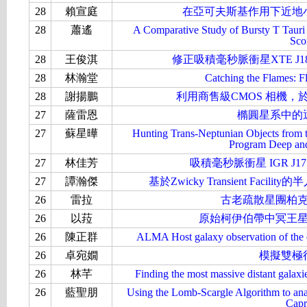
28
賴宣庭
在亞可夫斯基作用下近地
28
蕭遙
A Comparative Study of Bursty T Tauri 
Sco
28
王俊淇
修正吸積毫秒脈衝星XTE J18
28
林瀚堂
Catching the Flames: Fl
28
謝揚鵬
利用商售級CMOS 相機
27
薩雷恩
橢圓星系中的
27
蘇星曄
Hunting Trans-Neptunian Objects from 
Program Deep and
27
林佳芳
吸積毫秒脈衝星 IGR J17
27
譚瀚傑
基於Zwicky Transient Fa
26
雷拉
古老疏散星團柏克
26
以菈
原始柯伊伯帶中冥王
26
陳正群
ALMA Host galaxy observation of th
26
卓宛嫺
模擬雙極
26
林芊
Finding the most massive distant galax
26
藍聖朋
Using the Lomb-Scargle Algorithm to analy
Capr