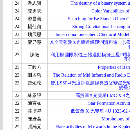
24
馮思賢
The destiny of a binary system u
24
陸勇志
Color Variabilities o
24
游昌憲
Searching for Be Stars in Open C
24
楊仕莆
Strong Gravitational Lensing 
23
魏辰恩
Inner coma IonosphericChemical Mode
23
廖乃慧
以全天監測X光望遠鏡觀測資料進一步研
23
陳徵
利用橢圓限制性三體運動模擬土星F環
互
23
王吟方
Properties of Bar
23
謝孟哲
The Relation of Mid Infrared and Radio E
23
羅烜玟
使用SSP-4光度計觀測經典造父變星
變星
22
林景評
高質量X光雙星LMC X-
22
陳宣如
Star Formation Activiti
22
莊博昇
低質量 X 光雙星 4U 1323-62
22
陳彥蓁
Morphology of 
22
張瀚元
Flare activities of M dwarfs in the Kep