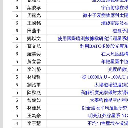
6
葉俊孝
宇宙射線在
6
周晁光
微中子衰變效應對太
6
王國銘
螺旋密度波
6
田燕平
磁孤子
6
鄭以文
使用國際聯測數據檔研究活躍星系
6
蔡文旭
利用BATC多波段光度系
6
羅英奕
在大尺度結
5
黃立雲
年輕星團中
5
李昫岱
光度函數
5
林峻哲
從 10000A.U - 10
5
劉治軍
太陽磁場望遠鏡
5
陳秋燕
高解析度光譜儀對太陽
5
曾銘如
大麥哲倫星雲內星
5
林佳慧
以全波段平均溫度研究赫
5
王為豪
明亮紅外線星系 NG
4
李亭慧
不均勻性塵埃在漩