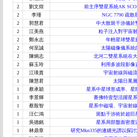
2
劉文煌
前主序雙星系統AK SCO
2
李瑾
NGC 7790 
2
郭慧君
中大散斑干涉儀於
2
江美燕
粒子注入對宇宙
2
鄭永志
年輕星球雙星
2
何至誠
太陽磁像儀系統
2
陳炳志
北河二雙星系統在
2
蘇玉玲
利用多波段影像
2
江瑛貴
宇宙射線與磁
1
陳慧君
太陽日冕
1
蔡承穎
星系中星球形成率、星
1
李景輝
賽佛特壹型活躍星
1
蔡殷智
星系中磁場、宇宙射
1
汪仁鴻
斑點干涉術於超巨
1
吳德銘
星系局部盤面密度
1
林鼎章
研究Mkn335的連續光譜以