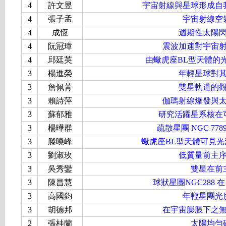
4
許文昱
宇宙射線與星球形成自
4
張子孟
宇宙射線空
4
成恆
週期性太陽
4
阮冠璋
震波加速對宇宙
4
邱廷英
由蠍虎座BL型天體的
3
楊進榮
年輕星球對
3
詹佩菁
雙星軌道的
3
賴詩萍
伽瑪射線爆發與
3
蘇郁雅
研究活躍星系核在
3
楊曄群
疏散星團 NGC 77
3
滕曉峰
蠍虎座BL型天體可見
3
劉淑玫
低質量前主
3
吳秀鑾
雙星在前
3
陳昌慧
球狀星團NGC288 在
3
高國鈞
年輕星團光
3
胡德邦
在宇宙膨脹下之
2
張桂蘭
太陽均勻