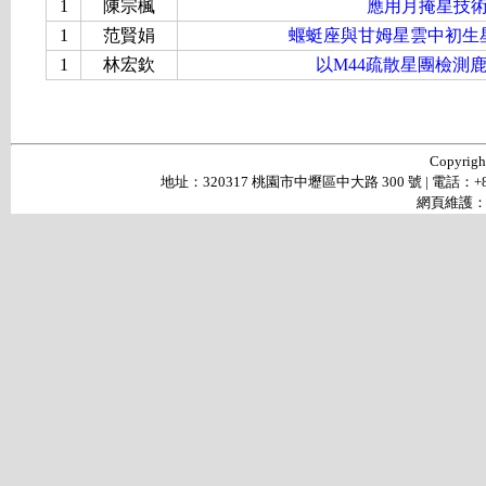
1
陳宗楓
應用月掩星技
1
范賢娟
蝘蜓座與甘姆星雲中初生
1
林宏欽
以M44疏散星團檢測
Copyr
地址：320317 桃園市中壢區中大路 300 號 | 電話：+886-3-4
網頁維護： 