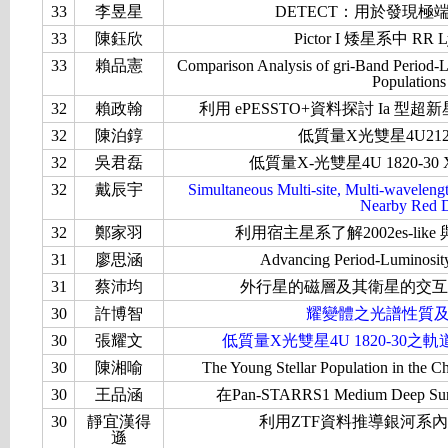
33
李昱星
DETECT：用於發現
33
陳鈺欣
Pictor I 矮星系中 R
33
賴品憲
Comparison Analysis of gri-Band Period-L
Populations
32
賴政翰
利用 ePESSTO+資料探討 Ia 
32
陳泊錞
低質量X光雙星4U21
32
吳君磊
低質量X-光雙星4U 1820-
32
戴辰宇
Simultaneous Multi-site, Multi-waveleng
Nearby Red 
32
鄭家羽
利用宿主星系了解2002es-like 
31
廖思涵
Advancing Period-Luminosity 
31
蔡沛均
外行星的磁層及其衛星的交互
30
許博智
耀變體之光譜性質
30
張耀文
低質量X光雙星4U 1820-3
30
陳湘喻
The Young Stellar Population in the
30
王品涵
在Pan-STARRS1 Medium Dee
30
靜宜漢得
利用ZTF資料推導銀河系內
遜