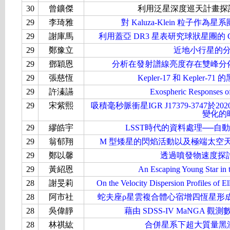
30
曾鑛傑
利用泛星深度巡天計畫探
29
李琦雅
對 Kaluza-Klein 粒子
29
謝庫馬
利用蓋亞 DR3 星表研究球狀星團的
29
鄭豫立
近地小行星的
29
鄧穎恩
分析在發射譜線亮度存在雙峰分
29
張慈恆
Kepler-17 和 Keple
29
許溱讌
Exospheric Responses of
29
宋紫熙
吸積毫秒脈衝星IGR J17379-374
變化的
29
繆皓宇
LSST時代的資料處理──
29
翁郁翔
M 型矮星的閃焰活動以及極端太空天氣對
29
鄭以馨
透過噴發物速度探討
29
黃紹恩
An Escaping Young Star in 
28
謝旻莉
On the Velocity Dispersion Profiles of 
28
阿市社
蛇夫座ρ星雲複合體心宿增四恆星形
28
吳偉靜
藉由 SDSS-IV MaNGA
28
林祺紘
合併星系下超大質量黑