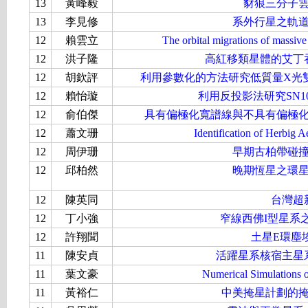
13
黃峰毅
豺狼三分子
13
李見修
系外行星之軌
12
賴雲立
The orbital migrations of massive 
12
洪子隆
高紅移類星體的艾丁
12
胡欽評
利用參數化的方法研究低質量X光雙星系統
12
賴怡璇
利用反投影法研究SN1
12
俞伯傑
具有偏極化寬譜線與不具有偏極
12
蕭文珊
Identification of Herbig A
12
周伊珊
早期古柏帶碰
12
邱柏然
晚期恆星之環
12
陳英同
台灣超
12
丁小強
窄線西佛I型星系
12
許翔聞
土星E環塵
11
陳安貞
活躍星系核宿主星
11
葉文豪
Numerical Simulations o
11
黃裕仁
中美掩星計劃的