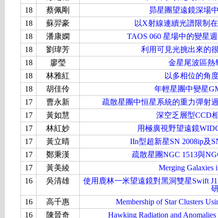
18
蔡佩剛
昴星團望遠鏡深場
18
蘇羿豪
以X射線連續光譜限制在G
18
潘康嫻
TAOS 060 星場中的
18
劉瑋芳
利用可見光挑出來的
18
廖瑩
金星尾波區熱
18
林雅紅
以多相位的角
18
胡佳伶
年輕星團中變星GM 
17
曹永新
疏散星團中恒星系統的重力彈射
17
黃如慧
深空乏層型CCD
17
林紅妙
用極廣視野望遠鏡WID
17
黃立晴
IIn型超新星SN 2008ip
17
鄭秉漢
疏散星團NGC 1513與N
17
黃美綾
Merging Galaxies 
16
吳清雄
使用鹿林一米望遠鏡對黑洞雙星Swift J175
16
高千惠
Membership of Star Clusters Us
16
陳晉奇
Hawking Radiation and Anomalies 