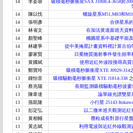
14
李姿蓉
吸積毫秒脈衝星SAX J1808.4-365
14
陳以忱
螺旋星系M51,M83和
14
張明彥
合併星系
14
林省文
在加法黃道面巡天資
14
顏聖峰
橢圓星系中基礎平面
14
林建爭
從中美掩星計畫資料裡計算古伯
14
廖家賢
日冕物質拋射事件發生頻率
14
黃國斌
使用近紅外波段搜尋高質
14
鄭寶玲
吸積毫秒脈衝星XTE J0929-
13
鍾怡音
吸積驅動毫秒脈衝星 XTE J1814-
13
蔡兆陽
長期監測吸積驅動毫秒波霎SAX 
13
陳韋達
論單線光譜雙星
13
孫凱隆
小行星 25143 Ito
13
彭定弘
以二微米巡天觀測近紅
13
黃相輔
塵粒成長對原行星
13
黃志斌
利用電波與近紅外線觀測