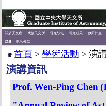
關於天文所
就讀天文所
研究領域
研究成果
參與計畫
EMI
兩米募款
首頁
>
學術活動
>
演
演講資訊
Prof. Wen-Ping Chen 
"Annual Review of Ast