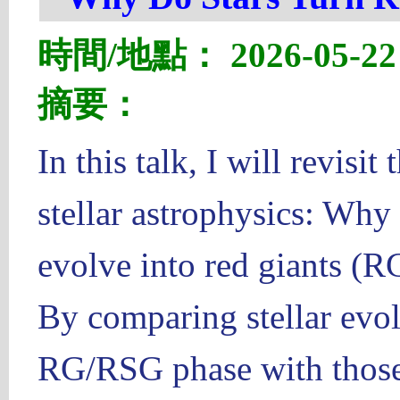
時間/地點： 2026-05-22 1
摘要：
In this talk, I will revisi
stellar astrophysics: Why
evolve into red giants (R
By comparing stellar evol
RG/RSG phase with those