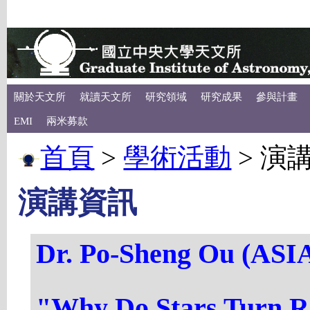
關於天文所
就讀天文所
研究領域
研究成果
參與計畫
EMI
兩米募款
首頁
>
學術活動
>
演
演講資訊
Dr. Po-Sheng Ou (ASI
"Why Do Stars Turn 