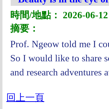
時間/地點： 2026-06-12 1
摘要：
Prof. Ngeow told me I cou
So I would like to share 
and research adventures 
回上一頁