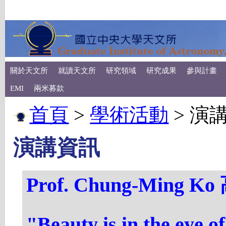
關於天文所
就讀天文所
研究領域
研究成果
參與計畫
EMI
兩米募款
首頁
>
學術活動
>
演
演講資訊
Prof. Chung-Ming K
"Beauty is in the eye o