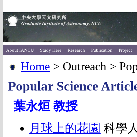
About IANCU
Study Here
Research
Publication
Project
Home
> Outreach > Popu
Popular Science Articl
葉永烜 教授
月球上的花園
科學人,