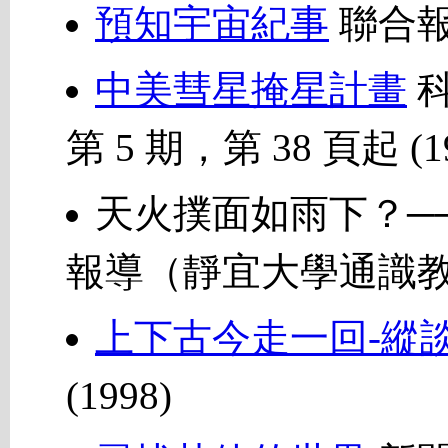
預知宇宙紀事
聯合報
中美彗星掩星計畫
科
第 5 期，第 38 頁起 (1
天火撲面如雨下？─
報導（靜宜大學通識教育
上下古今走一回-縱
(1998)