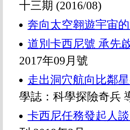
十三期 (2016/08)
奔向太空翱遊宇宙的
道別卡西尼號 承先
2017年09月號
走出洞穴航向比鄰星
學誌：科學探險奇兵 
卡西尼任務發起人談