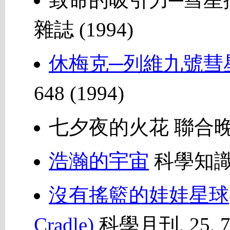
雜誌 (1994)
休梅克─列維九號彗
648 (1994)
七夕夜的火花 聯合晚報 
浩瀚的宇宙
科學知識
沒有搖籃的娃娃星球(Baby 
Cradle)
科學月刊, 25, 74