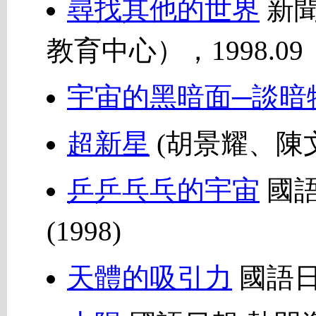
尋找其他的世界
新聞
教育中心），1998.09
宇宙的黑暗面─談暗
超新星
(胡景耀、陳文屏
乒乒乓乓的宇宙
國語
(1998)
天體的吸引力
國語日報